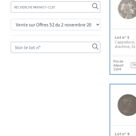
Lot n° 5
Cappadoce, A
drachme, 51-
Prix de
départ
TT
150 €
Lot n° 9