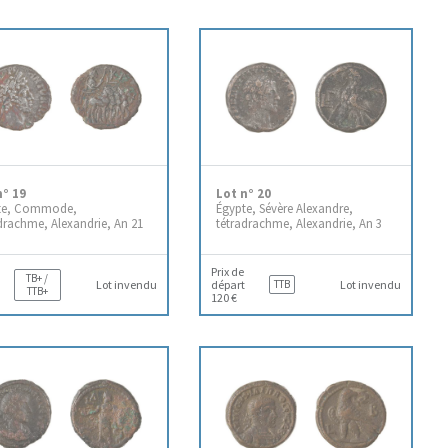
n° 19
Lot n° 20
te, Commode,
Égypte, Sévère Alexandre,
drachme, Alexandrie, An 21
tétradrachme, Alexandrie, An 3
Prix de
TB+ /
Lot invendu
départ
TTB
Lot invendu
TTB+
120 €