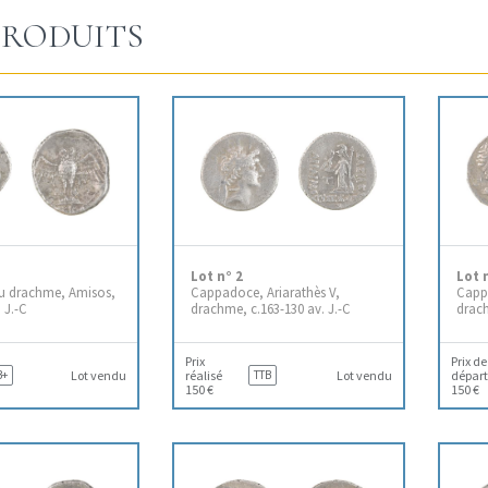
RODUITS
Lot n° 2
Lot 
ou drachme, Amisos,
Cappadoce, Ariarathès V,
Cappa
. J.-C
drachme, c.163-130 av. J.-C
drach
Prix
Prix de
B+
Lot vendu
réalisé
TTB
Lot vendu
départ
150 €
150 €