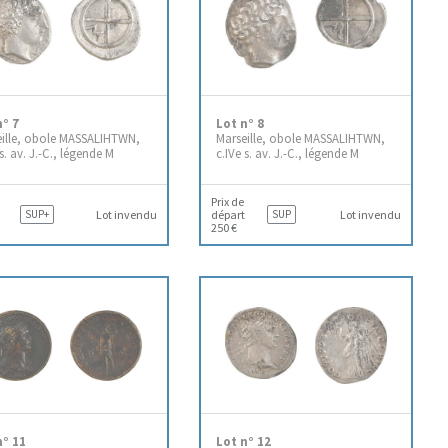
n° 7
Lot n° 8
eille, obole MASSALIHTWN,
Marseille, obole MASSALIHTWN,
 s. av. J.-C., légende M
c.IVe s. av. J.-C., légende M
Prix de
SUP+
Lot invendu
départ
SUP
Lot invendu
250 €
n° 11
Lot n° 12