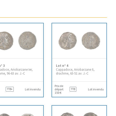
n° 3
Lot n° 4
doce, Ariobarzane Ier,
Cappadoce, Ariobarzane II,
me, 96-63 av. J.-C
drachme, 63-51 av. J.-C
Prix de
TTB+
Lot invendu
départ
TTB
Lot invendu
150 €