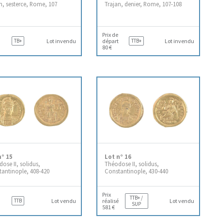
n, sesterce, Rome, 107
Trajan, denier, Rome, 107-108
Prix de
TB+
Lot invendu
départ
TTB+
Lot invendu
80 €
n° 15
Lot n° 16
ose II, solidus,
Théodose II, solidus,
antinople, 408-420
Constantinople, 430-440
Prix
TTB+ /
TTB
Lot vendu
réalisé
Lot vendu
SUP
581 €