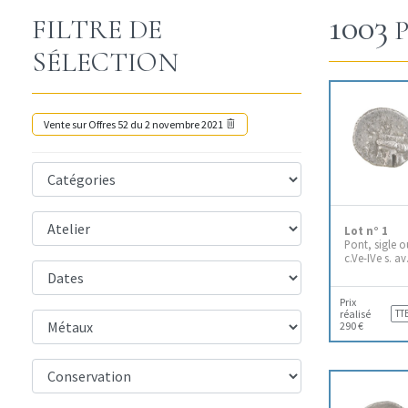
1003
FILTRE DE
P
SÉLECTION
Vente sur Offres 52 du 2 novembre 2021
Lot n° 1
Pont, sigle 
c.Ve-IVe s. av
Prix
réalisé
TT
290 €