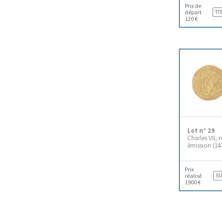
Prix de
départ
TT
120 €
Lot n° 29
Charles VII, r
émission (14
Prix
réalisé
SU
1900 €