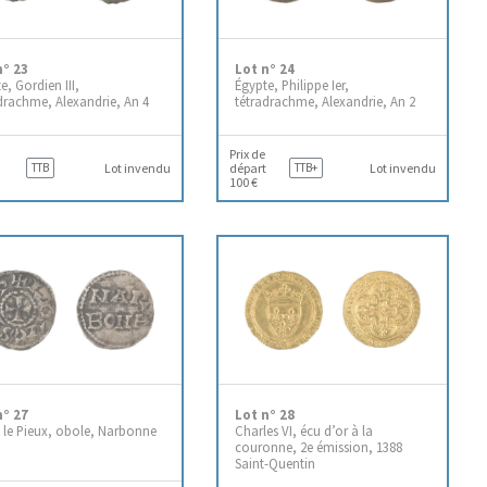
n° 23
Lot n° 24
e, Gordien III,
Égypte, Philippe Ier,
drachme, Alexandrie, An 4
tétradrachme, Alexandrie, An 2
Prix de
TTB
Lot invendu
départ
TTB+
Lot invendu
100 €
n° 27
Lot n° 28
 le Pieux, obole, Narbonne
Charles VI, écu d’or à la
couronne, 2e émission, 1388
Saint-Quentin