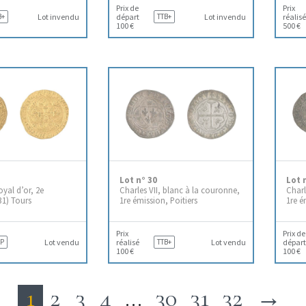
Prix de
Prix
B+
Lot invendu
départ
TTB+
Lot invendu
réalisé
100 €
500 €
Lot n° 30
Lot 
oyal d’or, 2e
Charles VII, blanc à la couronne,
Charl
31) Tours
1re émission, Poitiers
1re é
Prix
Prix de
P
Lot vendu
réalisé
TTB+
Lot vendu
départ
100 €
100 €
1
2
3
4
…
30
31
32
→