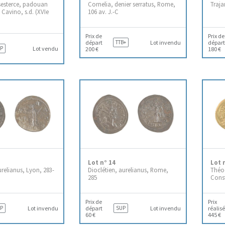
 sesterce, padouan
Cornelia, denier serratus, Rome,
Traja
 Cavino, s.d. (XVIe
106 av. J.-C
Prix de
Prix de
départ
TTB+
Lot invendu
départ
P
Lot vendu
200 €
180 €
Lot n° 14
Lot 
relianus, Lyon, 283-
Dioclétien, aurelianus, Rome,
Théod
285
Const
Prix de
Prix
P
Lot invendu
départ
SUP
Lot invendu
réalisé
60 €
445 €