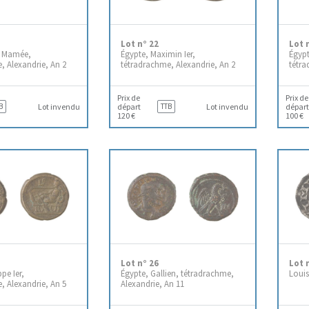
Lot n° 22
Lot 
a Mamée,
Égypte, Maximin Ier,
Égypt
, Alexandrie, An 2
tétradrachme, Alexandrie, An 2
tétra
Prix de
Prix de
B
Lot invendu
départ
TTB
Lot invendu
départ
120 €
100 €
Lot n° 26
Lot 
pe Ier,
Égypte, Gallien, tétradrachme,
Louis
, Alexandrie, An 5
Alexandrie, An 11