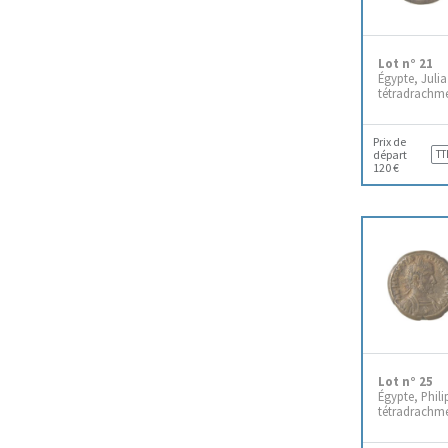
Lot n° 21
Égypte, Juli
tétradrachme
Prix de
départ
TT
120 €
Lot n° 25
Égypte, Philip
tétradrachme