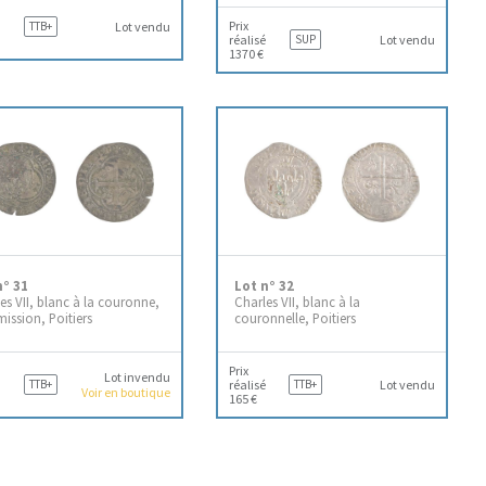
Prix
TTB+
Lot vendu
réalisé
SUP
Lot vendu
1370 €
n° 31
Lot n° 32
es VII, blanc à la couronne,
Charles VII, blanc à la
mission, Poitiers
couronnelle, Poitiers
Prix
Lot invendu
TTB+
réalisé
TTB+
Lot vendu
Voir en boutique
165 €