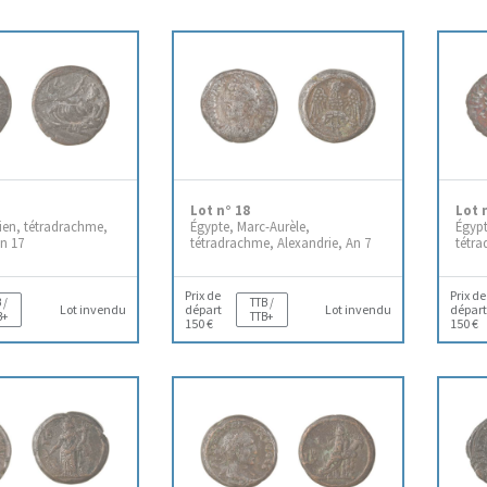
Lot n° 18
Lot 
ien, tétradrachme,
Égypte, Marc-Aurèle,
Égyp
An 17
tétradrachme, Alexandrie, An 7
tétra
Prix de
Prix de
 /
TTB /
Lot invendu
départ
Lot invendu
départ
B+
TTB+
150 €
150 €