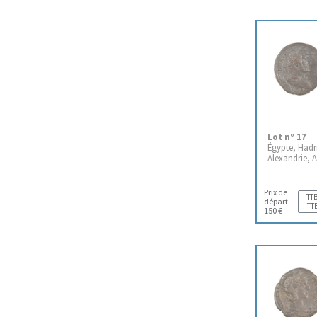
Lot n° 17
Égypte, Hadr
Alexandrie, 
Prix de
TTB
départ
TT
150 €