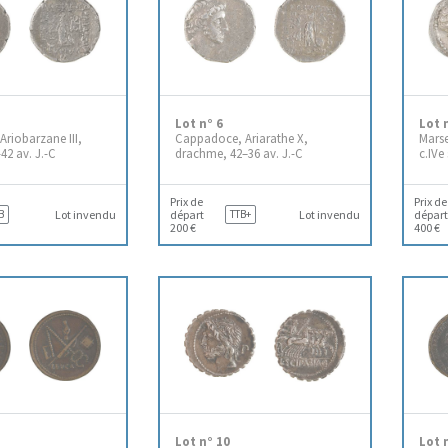
Lot n° 6
Lot 
riobarzane III,
Cappadoce, Ariarathe X,
Mars
42 av. J.-C
drachme, 42–36 av. J.-C
c.IVe
Prix de
Prix de
B
Lot invendu
départ
TTB+
Lot invendu
départ
200 €
400 €
Lot n° 10
Lot 