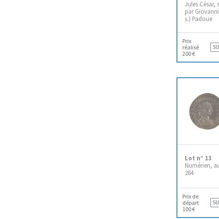
Jules César,
par Giovanni
s.) Padoue
Prix
réalisé
SU
200 €
Lot n° 13
Numérien, au
284
Prix de
départ
SU
100 €