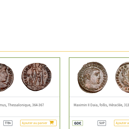
mus, Thessalonique, 364-367
Maximin II Daia, follis, Héraclée, 31
60€
Ajouter au panier
Ajouter 
TTB+
SUP