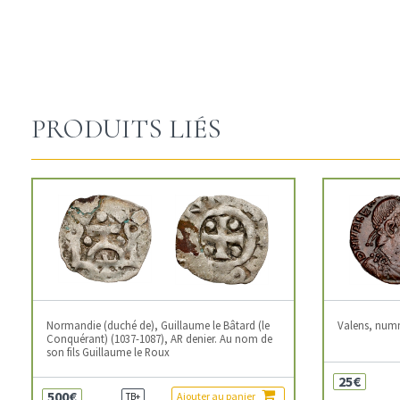
PRODUITS LIÉS
Normandie (duché de), Guillaume le Bâtard (le
Valens, num
Conquérant) (1037-1087), AR denier. Au nom de
son fils Guillaume le Roux
25€
500€
Ajouter au panier
TB+