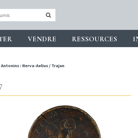
TER
VENDRE
RESSOURCES
I
/
Antonins : Nerva-Aelius
/
Trajan
7