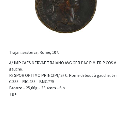
Trajan, sesterce, Rome, 107.
A/ IMP CAES NERVAE TRAIANO AVG GER DAC P M TR P COS V P P.
gauche.
R/ SPQR OPTIMO PRINCIPI/ S/ C. Rome debout à gauche, tena
C.383 – RIC.483 – BMC.775
Bronze – 25,66g – 33,4mm – 6 h.
TB+