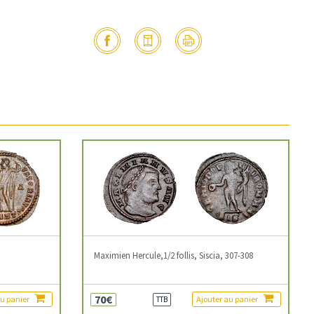
3
Maximien Hercule,1/2 follis, Siscia, 307-308
70€
au panier
Ajouter au panier
TTB