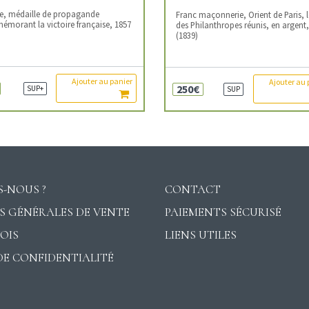
ie, médaille de propagande
Franc maçonnerie, Orient de Paris, 
morant la victoire française, 1857
des Philanthropes réunis, en argent
(1839)
Ajouter au panier
Ajouter au 
250€
SUP+
SUP
-NOUS ?
CONTACT
S GÉNÉRALES DE VENTE
PAIEMENTS SÉCURISÉ
VOIS
LIENS UTILES
DE CONFIDENTIALITÉ