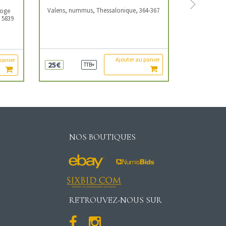
Next
Valens, nummus, Thessalonique, 364-367
loge
, 5839
Ajouter au panier
panier
25€
TTB+
NOS BOUTIQUES
RETROUVEZ-NOUS SUR