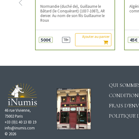
Previous
Normandie (duché de), Guillaume le
Algér
Bâtard (le Conquérant) (1037-1087), AR
commé
denier. Au nom de son fils Guillaume le
Roux
Ajouter au panier
500€
45€
TB+
QUI SOMMES
CONDITION
FRAIS D'EN
46 rue Vivienne,
POLITIQUE 
75002 Paris
+33 (0)1 40 13 83 19
info@inumis.com
© 2026