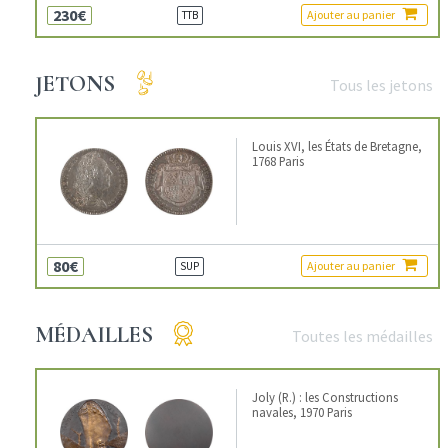
230€
Ajouter au panier
TTB
JETONS
Tous les jetons
Louis XVI, les États de Bretagne,
1768 Paris
80€
Ajouter au panier
SUP
MÉDAILLES
Toutes les médailles
Joly (R.) : les Constructions
navales, 1970 Paris