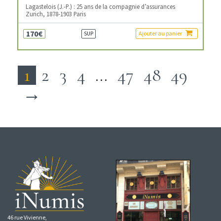
Lagastelois (J.-P.) : 25 ans de la compagnie d’assurances
Zurich, 1878-1903 Paris
170€
Ajouter au panier
SUP
1
2
3
4
…
47
48
49
→
46 rue Vivienne,