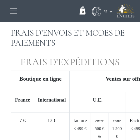
0
FRAIS D’ENVOIS ET MODES DE
PAIEMENTS
FRAIS D’EXPÉDITIONS
Boutique
en ligne
Ventes sur off
France
International
U.E.
7 €
12 €
facture
Fact
entre
entre
<
499 €
500 €
1 500
< 499
&
€