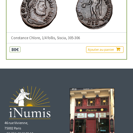
Constance Chlore, 1/4 follis, Siscia, 305-306
80€
Ajouter au panier
46 rue Vivienne,
75002 Paris