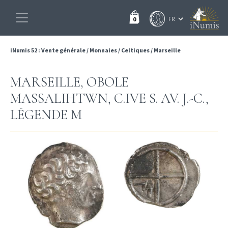
0
iNumis 52 : Vente générale
/
Monnaies
/
Celtiques
/
Marseille
MARSEILLE, OBOLE
MASSALIHTWN, C.IVE S. AV. J.-C.,
LÉGENDE M