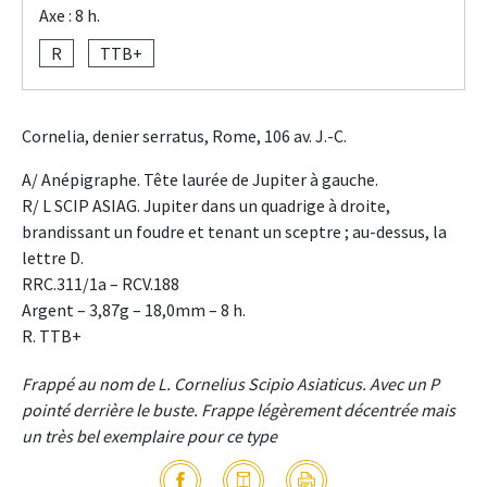
Axe : 8 h.
R
TTB+
Cornelia, denier serratus, Rome, 106 av. J.-C.
A/ Anépigraphe. Tête laurée de Jupiter à gauche.
R/ L SCIP ASIAG. Jupiter dans un quadrige à droite,
brandissant un foudre et tenant un sceptre ; au-dessus, la
lettre D.
RRC.311/1a – RCV.188
Argent – 3,87g – 18,0mm – 8 h.
R. TTB+
Frappé au nom de L. Cornelius Scipio Asiaticus. Avec un P
pointé derrière le buste. Frappe légèrement décentrée mais
un très bel exemplaire pour ce type