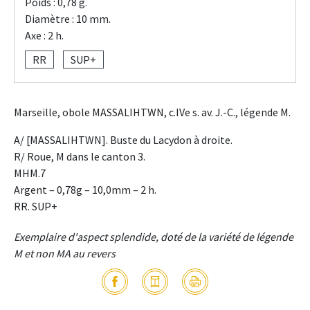
Poids : 0,78 g.
Diamètre : 10 mm.
Axe : 2 h.
RR
SUP+
Marseille, obole MASSALIHTWN, c.IVe s. av. J.-C., légende M.
A/ [MASSALIHTWN]. Buste du Lacydon à droite.
R/ Roue, M dans le canton 3.
MHM.7
Argent – 0,78g – 10,0mm – 2 h.
RR. SUP+
Exemplaire d'aspect splendide, doté de la variété de légende
M et non MA au revers