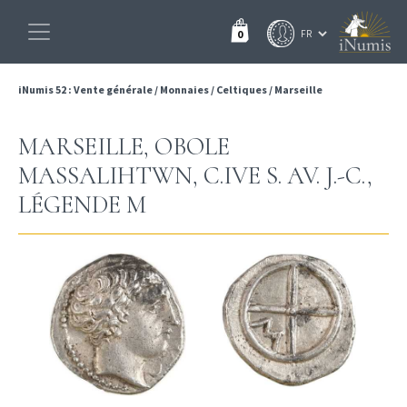
0
iNumis 52 : Vente générale
/
Monnaies
/
Celtiques
/
Marseille
MARSEILLE, OBOLE
MASSALIHTWN, C.IVE S. AV. J.-C.,
LÉGENDE M