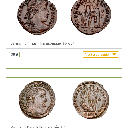
Valens, nummus, Thessalonique, 364-367
25€
Ajouter au panier
Maximin II Daia, follis, Héraclée, 313