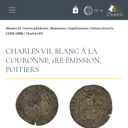
0
iNumis 52 : Vente générale
/
Monnaies
/
Capétiennes
/
Valois directs
(1328-1498)
/
Charles VII
CHARLES VII, BLANC À LA
COURONNE, 1RE ÉMISSION,
POITIERS