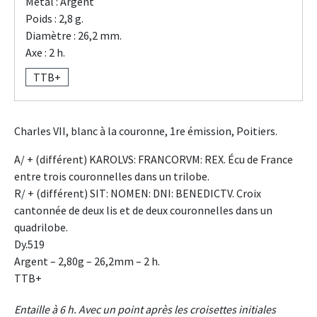
Métal : Argent
Poids : 2,8 g.
Diamètre : 26,2 mm.
Axe : 2 h.
TTB+
Charles VII, blanc à la couronne, 1re émission, Poitiers.
A/ + (différent) KAROLVS: FRANCORVM: REX. Écu de France
entre trois couronnelles dans un trilobe.
R/ + (différent) SIT: NOMEN: DNI: BENEDICTV. Croix
cantonnée de deux lis et de deux couronnelles dans un
quadrilobe.
Dy.519
Argent – 2,80g – 26,2mm – 2 h.
TTB+
Entaille à 6 h. Avec un point après les croisettes initiales