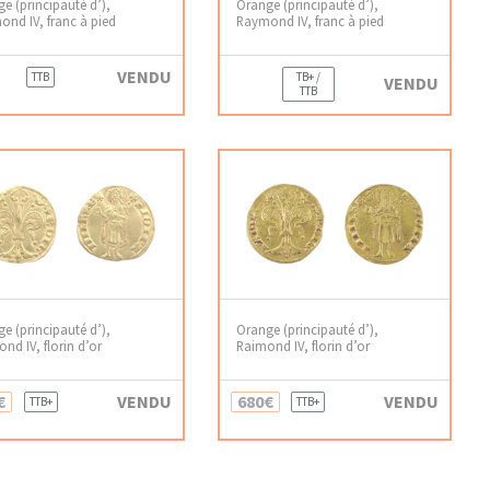
e (principauté d’),
Orange (principauté d’),
nd IV, franc à pied
Raymond IV, franc à pied
VENDU
TTB
TB+ /
VENDU
TTB
e (principauté d’),
Orange (principauté d’),
nd IV, florin d’or
Raimond IV, florin d’or
€
VENDU
680€
VENDU
TTB+
TTB+