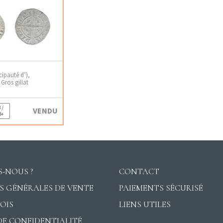
cipauté d’),
Gros gillat
 /
VENDU
B+
-NOUS ?
CONTACT
S GÉNÉRALES DE VENTE
PAIEMENTS SÉCURISÉ
VOIS
LIENS UTILES
DE CONFIDENTIALITÉ