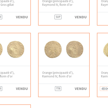
cipauté d’),
Orange (principauté d’),
Orang
Gros gillat
Raymond IV, florin d’or
Raymo
VENDU
VENDU
B
SUP
cipauté d’),
Orange (principauté d’),
Orang
lorin d’or
Raimond IV, florin d’or
Raimo
VENDU
VENDU
450
B
TTB