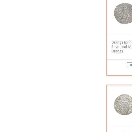
Orange (prin
Raymond IV, b
Orange
TB