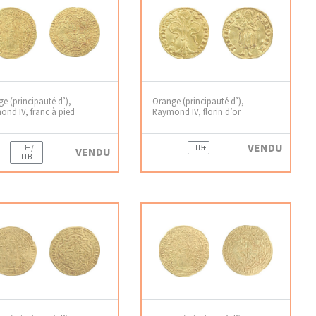
e (principauté d’),
Orange (principauté d’),
nd IV, franc à pied
Raymond IV, florin d’or
VENDU
TB+ /
TTB+
VENDU
TTB