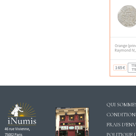
Orange (prin
Raymond IV, 
TTB
165€
TT
QUI SOMMES
CONDITION
FRAIS D'EN
46 rue Vivienne,
POLITIQUE 
75002 Paris