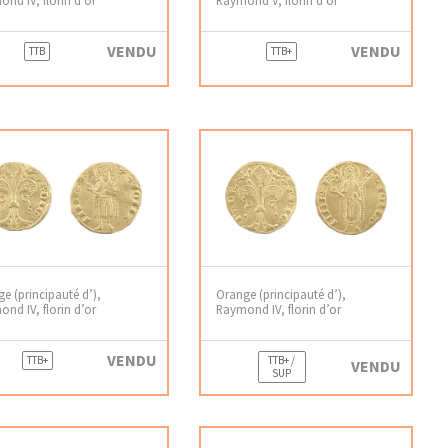
VENDU
VENDU
TTB
TTB+
e (principauté d’),
Orange (principauté d’),
nd IV, florin d’or
Raymond IV, florin d’or
VENDU
TTB+
TTB+ /
VENDU
SUP