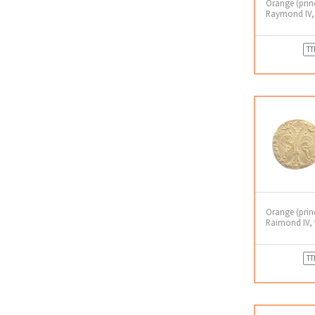
Orange (prin
Raymond IV, 
TT
Orange (prin
Raimond IV, f
TT