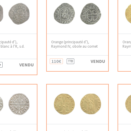
cipauté d’),
Orange (principauté d’),
Orang
lanc à l’R, s.d.
Raymond IV, obole au cornet
Raymo
110€
VENDU
TTB
VENDU
+