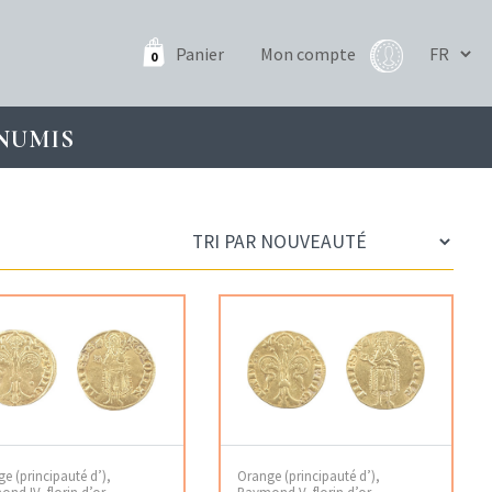
Panier
Mon compte
0
NUMIS
e (principauté d’),
Orange (principauté d’),
nd IV, florin d’or
Raymond V, florin d’or