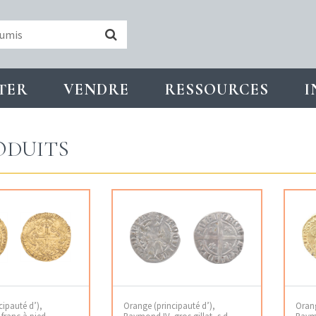
TER
VENDRE
RESSOURCES
I
ODUITS
cipauté d’),
Orange (principauté d’),
Orang
franc à pied
Raymond IV, gros gillat, s.d.
Raymo