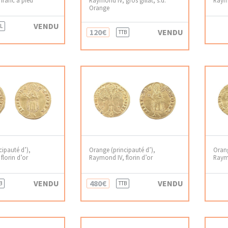
Orange
VENDU
L
120€
VENDU
TTB
cipauté d’),
Orange (principauté d’),
Orang
florin d’or
Raymond IV, florin d’or
Raymo
VENDU
480€
VENDU
B
TTB