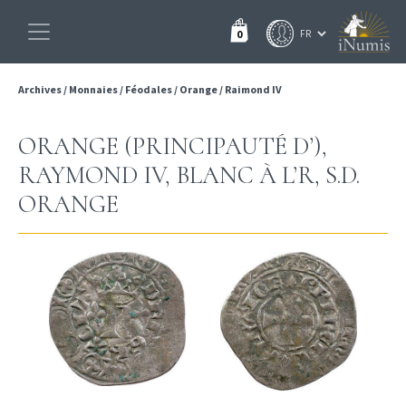
0
Archives
/
Monnaies
/
Féodales
/
Orange
/
Raimond IV
ORANGE (PRINCIPAUTÉ D’),
RAYMOND IV, BLANC À L’R, S.D.
ORANGE