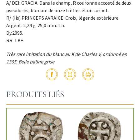
A/ DEI: GRACIA. Dans le champ, R couronné accosté de deux
pseudo-lis, bordure de onze trèfles et un cornet.
R/ (lis) PRINCEPS AVRAICE. Croix, légende extérieure.
Argent. 2,24 g. 25,0 mm. 1 h.
Dy.2095.
RR. TB+.
Très rare imitation du blanc au K de Charles V, ordonné en
1365. Belle patine grise
PRODUITS LIÉS