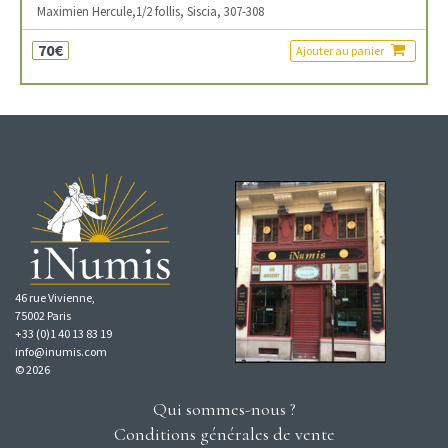
Maximien Hercule,1/2 follis, Siscia, 307-308
70€
Ajouter au panier
46 rue Vivienne,
75002 Paris
+33 (0)1 40 13 83 19
info@inumis.com
© 2026
Qui sommes-nous ?
Conditions générales de vente