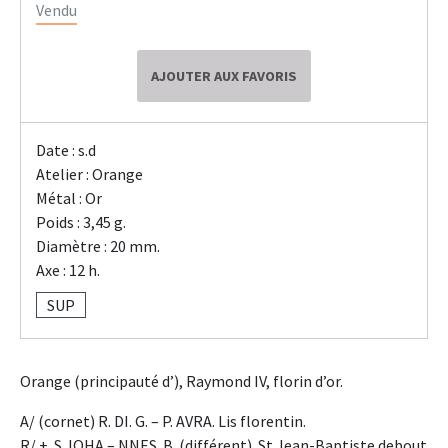
Vendu
AJOUTER AUX FAVORIS
Date : s.d
Atelier : Orange
Métal : Or
Poids : 3,45 g.
Diamètre : 20 mm.
Axe : 12 h.
SUP
Orange (principauté d’), Raymond IV, florin d’or.
A/ (cornet) R. DI. G. – P. AVRA. Lis florentin.
R/ +. S. IOHA – NNES. B. (différent). St Jean-Baptiste debout