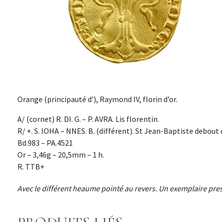
Orange (principauté d’), Raymond IV, florin d’or.
A/ (cornet) R. DI. G. – P. AVRA. Lis florentin.
R/ +. S. IOHA – NNES. B. (différent). St Jean-Baptiste debout 
Bd.983 – PA.4521
Or – 3,46g – 20,5mm – 1 h.
R. TTB+
Avec le différent heaume pointé au revers. Un exemplaire pr