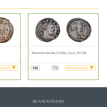
3
Maximien Hercule,1/2 follis, Siscia, 307-308
70€
au panier
Ajouter au panier
TTB
NOS BOUTIQUES