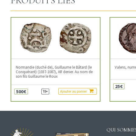
PRODUITS LIÉS
Normandie (duché de), Guillaume le Bâtard (le
Valens, num
Conquérant) (1037-1087), AR denier. Au nom de
son fils Guillaume le Roux
25€
500€
Ajouter au panier
TB+
QUI SOMMES