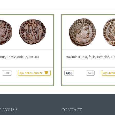
mus, Thessalonique, 364-367
Maximin II Daia, follis, Héraclée, 31
60€
Ajouter au panier
Ajouter 
TTB+
SUP
-NOUS ?
CONTACT