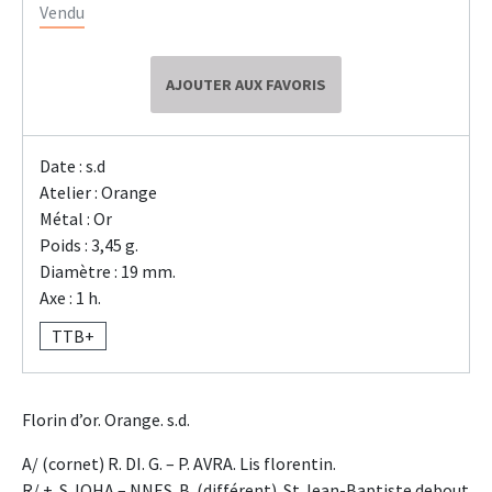
Vendu
AJOUTER AUX FAVORIS
Date : s.d
Atelier : Orange
Métal : Or
Poids : 3,45 g.
Diamètre : 19 mm.
Axe : 1 h.
TTB+
Florin d’or. Orange. s.d.
A/ (cornet) R. DI. G. – P. AVRA. Lis florentin.
R/ +. S. IOHA – NNES. B. (différent). St Jean-Baptiste debout