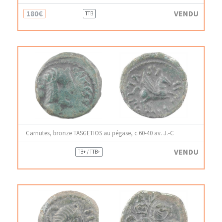
180€
VENDU
TTB
Carnutes, bronze TASGETIOS au pégase, c.60-40 av. J.-C
VENDU
TB+ / TTB+