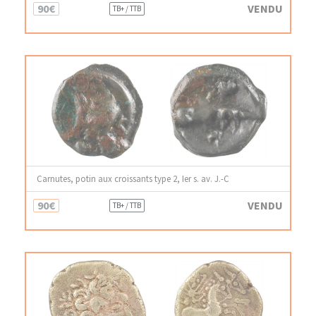
90€
VENDU
TB+ / TTB
Carnutes, potin aux croissants type 2, Ier s. av. J.-C
90€
VENDU
TB+ / TTB