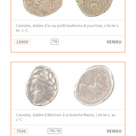
Carnutes, statère d’or au profil luniforme et joue lisse, c.IIe-Ier s.
av. J.-C
1800€
VENDU
TTB
Carnutes, statère d’électrum à la branche fleurie, c.IIe-Ier s. av.
J.-C
750€
VENDU
TTB / TB