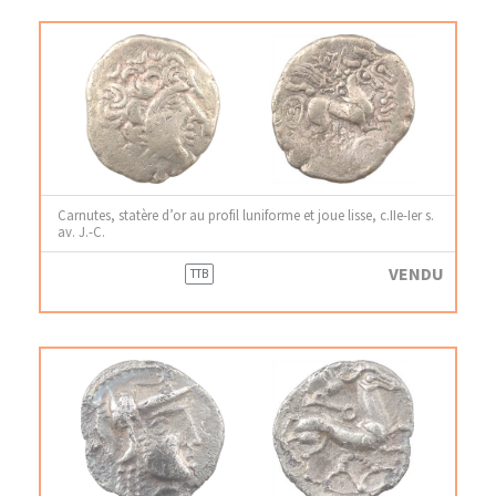
Carnutes, statère d’or au profil luniforme et joue lisse, c.IIe-Ier s.
av. J.-C.
VENDU
TTB