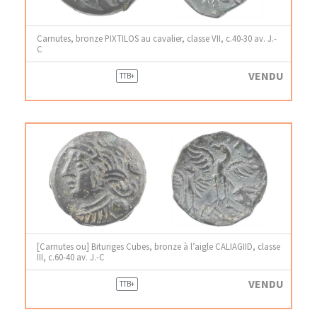
Carnutes, bronze PIXTILOS au cavalier, classe VII, c.40-30 av. J.-
C
VENDU
TTB+
[Carnutes ou] Bituriges Cubes, bronze à l’aigle CALIAGIID, classe
III, c.60-40 av. J.-C
VENDU
TTB+