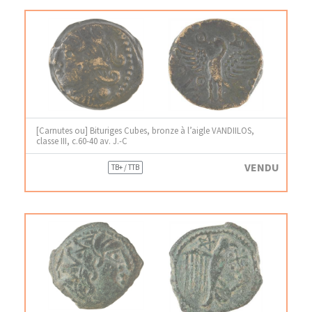
[Carnutes ou] Bituriges Cubes, bronze à l’aigle VANDIILOS,
classe III, c.60-40 av. J.-C
VENDU
TB+ / TTB