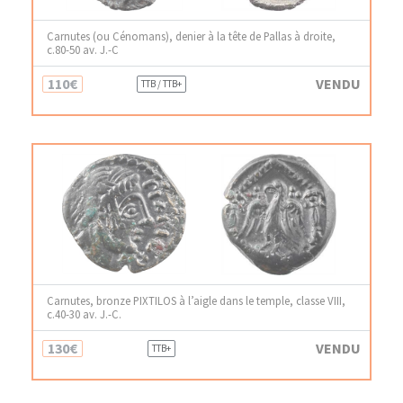
Carnutes (ou Cénomans), denier à la tête de Pallas à droite,
c.80-50 av. J.-C
110€
VENDU
TTB / TTB+
Carnutes, bronze PIXTILOS à l’aigle dans le temple, classe VIII,
c.40-30 av. J.-C.
130€
VENDU
TTB+