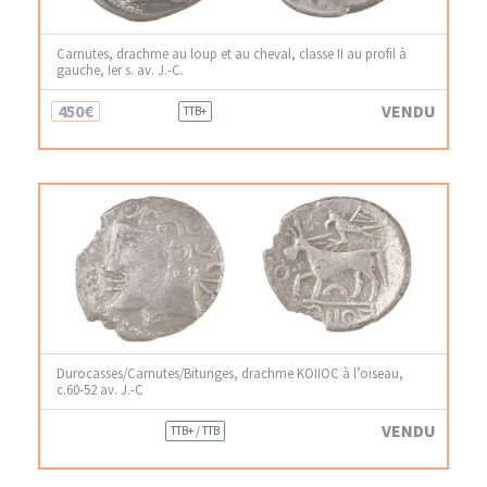
Carnutes, drachme au loup et au cheval, classe II au profil à
gauche, Ier s. av. J.-C.
450€
VENDU
TTB+
Durocasses/Carnutes/Bituriges, drachme KOIIOC à l’oiseau,
c.60-52 av. J.-C
VENDU
TTB+ / TTB