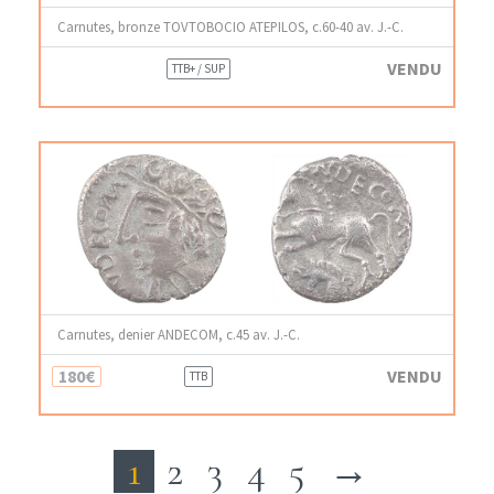
Carnutes, bronze TOVTOBOCIO ATEPILOS, c.60-40 av. J.-C.
VENDU
TTB+ / SUP
Carnutes, denier ANDECOM, c.45 av. J.-C.
180€
VENDU
TTB
1
2
3
4
5
→