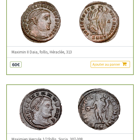
Maximin II Daia, follis, Héraclée, 313
60€
Ajouter au panier
Maximien Hercule,1/2 follis, Siscia, 307-308