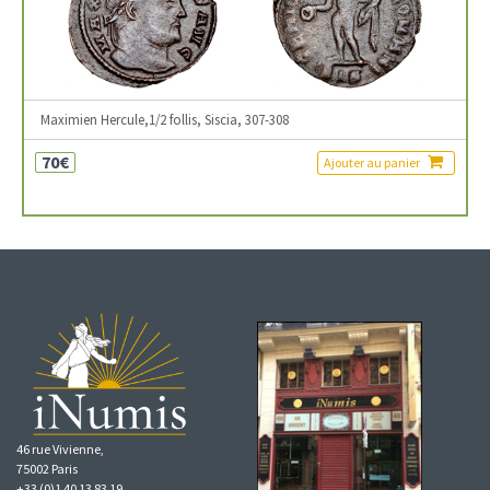
Maximien Hercule,1/2 follis, Siscia, 307-308
70€
Ajouter au panier
46 rue Vivienne,
75002 Paris
+33 (0)1 40 13 83 19