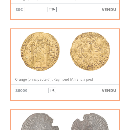
80€
VENDU
TTB+
Orange (principauté d’), Raymond IV, franc à pied
3600€
VENDU
SPL