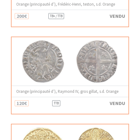
Orange (principauté d’), Frédéric-Henri, teston, s.d. Orange
200€
VENDU
TB+ / TTB
Orange (principauté d’), Raymond IV, gros gillat, s.d. Orange
120€
VENDU
TTB