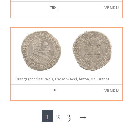
VENDU
TTB+
Orange (principauté d’), Frédéric-Henri, teston, s.d. Orange
VENDU
TTB
1
2
3
→