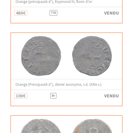
Orange (principauté d’), Raymond IV, florin d’or
480€
VENDU
TTB
Orange (Principauté d’), denier anonyme, s.d. (XIIIe s.)
100€
VENDU
B+