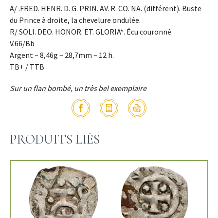
A/ .FRED. HENR. D. G. PRIN. AV. R. CO. NA. (différent). Buste
du Prince à droite, la chevelure ondulée.
R/ SOLI. DEO. HONOR. ET. GLORIA*. Écu couronné.
V.66/Bb
Argent – 8,46g – 28,7mm – 12 h.
TB+ / TTB
Sur un flan bombé, un très bel exemplaire
PRODUITS LIÉS