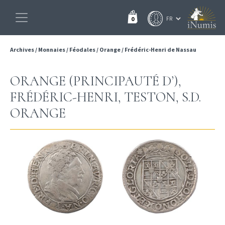
0
Archives
/
Monnaies
/
Féodales
/
Orange
/
Frédéric-Henri de Nassau
ORANGE (PRINCIPAUTÉ D’),
FRÉDÉRIC-HENRI, TESTON, S.D.
ORANGE