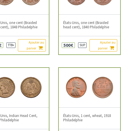
-Unis, one cent (Braided
États-Unis, one cent (Braided
cent), 1848 Philadelphie
head cent), 1840 Philadelphie
Ajouter au
Ajouter au
€
500€
TTB+
SUP
panier
panier
-Unis, Indian Head Cent,
États-Unis, 1 cent, wheat, 1918
Philadelphie
Philadelphie