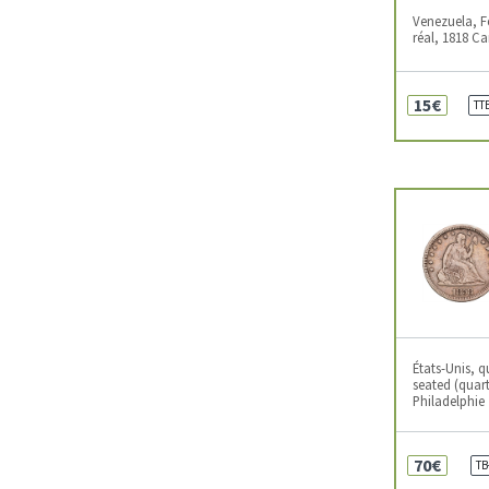
Venezuela, Fe
réal, 1818 C
15€
TT
États-Unis, q
seated (quart
Philadelphie
70€
TB