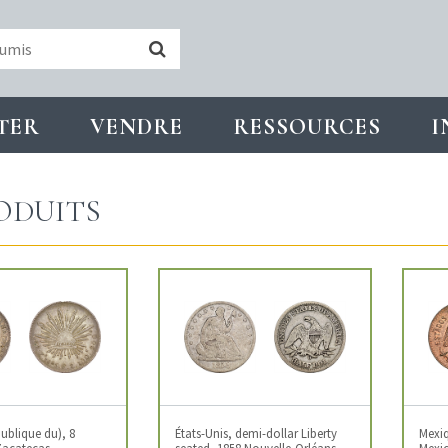
TER
VENDRE
RESSOURCES
I
ODUITS
ublique du), 8
États-Unis, demi-dollar Liberty
Mexiq
Zacatecas
seated, 1858 Nouvelle-Orléans
Mexi