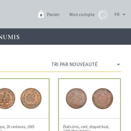
Panier
Mon compte
0
NUMIS
ue, 20 centavos, 1935
États-Unis, cent, draped bust,
co
1798 Philadelphie