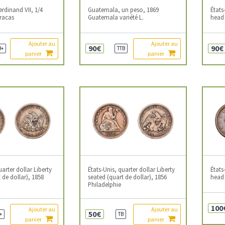
rdinand VII, 1/4
Guatemala, un peso, 1869
États
aracas
Guatemala variété L.
head 
Ajouter au
Ajouter au
90€
90€
B+
TTB
panier
panier
uarter dollar Liberty
États-Unis, quarter dollar Liberty
États
 de dollar), 1858
seated (quart de dollar), 1856
head 
Philadelphie
100
Ajouter au
Ajouter au
50€
+
TB
panier
panier