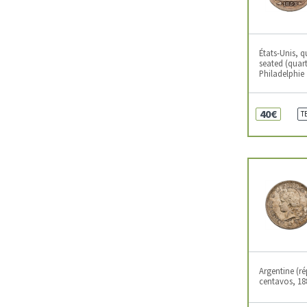
États-Unis, q
seated (quart
Philadelphie
40€
T
Argentine (ré
centavos, 18