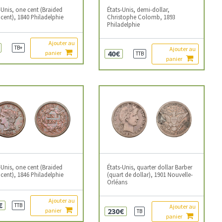
-Unis, one cent (Braided
États-Unis, demi-dollar,
cent), 1840 Philadelphie
Christophe Colomb, 1893
Philadelphie
Ajouter au
TB+
Ajouter au
40€
panier
TTB
panier
-Unis, one cent (Braided
États-Unis, quarter dollar Barber
cent), 1846 Philadelphie
(quart de dollar), 1901 Nouvelle-
Orléans
Ajouter au
€
TTB
Ajouter au
230€
panier
TB
panier