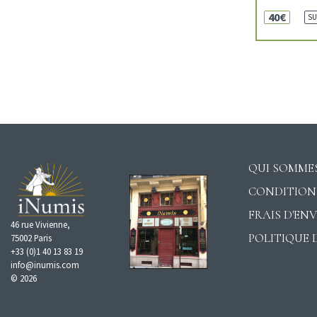
40€
SU
QUI SOMMES
CONDITION
FRAIS D'EN
46 rue Vivienne,
POLITIQUE 
75002 Paris
+33 (0)1 40 13 83 19
info@inumis.com
© 2026