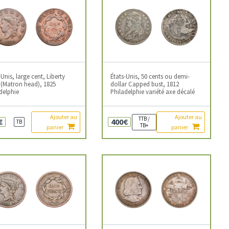
-Unis, large cent, Liberty
États-Unis, 50 cents ou demi-
(Matron head), 1825
dollar Capped bust, 1812
delphie
Philadelphie variété axe décalé
Ajouter au
Ajouter au
TTB /
€
400€
TB
TB+
panier
panier