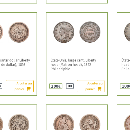
uarter dollar Liberty
États-Unis, large cent, Liberty
États
 de dollar), 1859
head (Matron head), 1822
head 
Philadelphie
Phila
Ajouter au
Ajouter au
100€
100
B
TB+
panier
panier