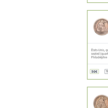
États-Unis, q
seated (quart
Philadelphie
50€
T