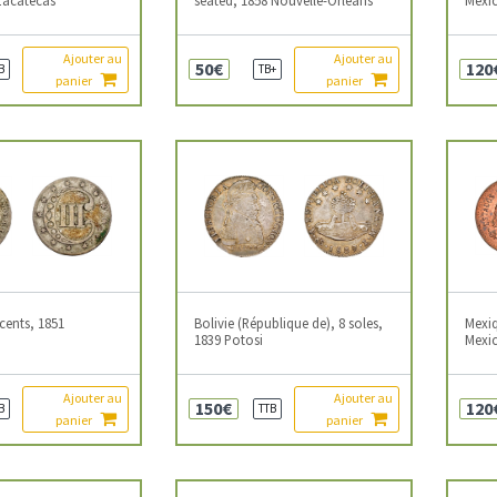
Ajouter au
Ajouter au
50€
120
B
TB+
panier
panier
 cents, 1851
Bolivie (République de), 8 soles,
Mexiq
1839 Potosi
Mexi
Ajouter au
Ajouter au
150€
120
B
TTB
panier
panier