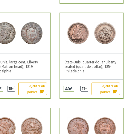
-Unis, large cent, Liberty
États-Unis, quarter dollar Liberty
(Matron head), 1819
seated (quart de dollar), 1854
delphie
Philadelphie
Ajouter au
Ajouter au
€
40€
TB+
TB+
panier
panier