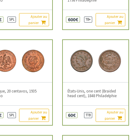
Ajouter au
Ajouter au
€
600€
SPL
TB+
panier
panier
ue, 20 centavos, 1935
États-Unis, one cent (Braided
co
head cent), 1848 Philadelphie
Ajouter au
Ajouter au
€
60€
SPL
TTB
panier
panier