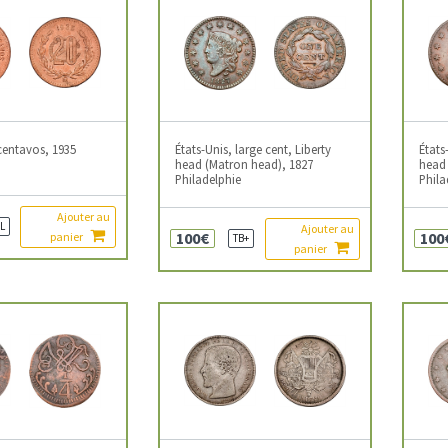
centavos, 1935
États-Unis, large cent, Liberty
États
head (Matron head), 1827
head 
Philadelphie
Phila
Ajouter au
L
Ajouter au
100€
100
panier
TB+
panier