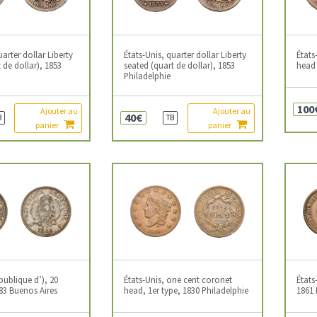
uarter dollar Liberty
États-Unis, quarter dollar Liberty
États
 de dollar), 1853
seated (quart de dollar), 1853
head 
Philadelphie
100
Ajouter au
Ajouter au
40€
B
TB
panier
panier
publique d’), 20
États-Unis, one cent coronet
États
83 Buenos Aires
head, 1er type, 1830 Philadelphie
1861 