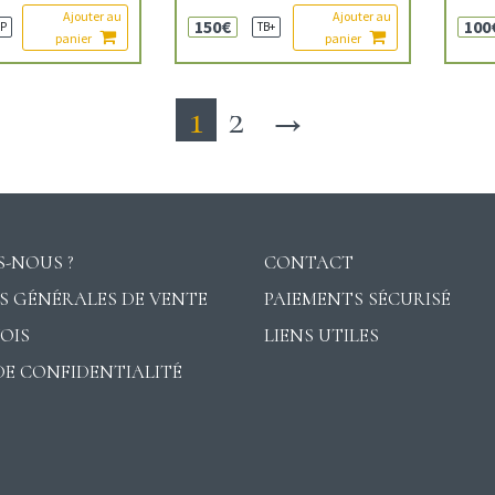
Ajouter au
Ajouter au
150€
100
P
TB+
panier
panier
1
2
→
-NOUS ?
CONTACT
S GÉNÉRALES DE VENTE
PAIEMENTS SÉCURISÉ
VOIS
LIENS UTILES
DE CONFIDENTIALITÉ