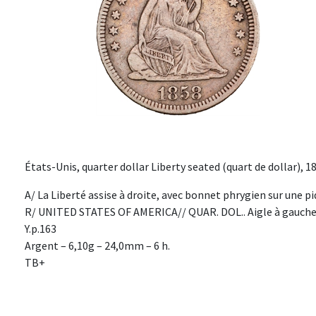
États-Unis, quarter dollar Liberty seated (quart de dollar), 1
A/ La Liberté assise à droite, avec bonnet phrygien sur une pi
R/ UNITED STATES OF AMERICA// QUAR. DOL.. Aigle à gauche p
Y.p.163
Argent – 6,10g – 24,0mm – 6 h.
TB+