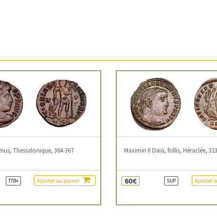
mus, Thessalonique, 364-367
Maximin II Daia, follis, Héraclée, 31
60€
Ajouter au panier
Ajouter 
TTB+
SUP