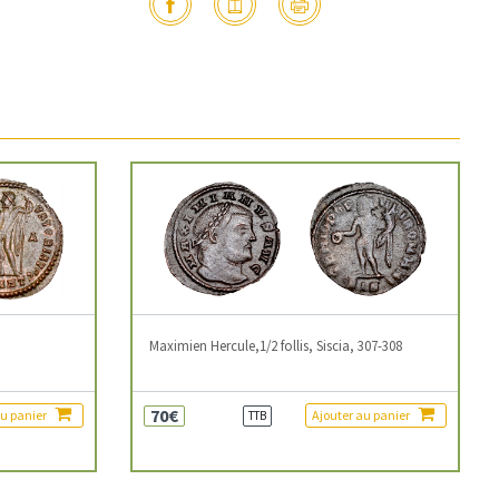
3
Maximien Hercule,1/2 follis, Siscia, 307-308
70€
au panier
Ajouter au panier
TTB