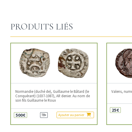
PRODUITS LIÉS
Normandie (duché de), Guillaume le Bâtard (le
Valens, num
Conquérant) (1037-1087), AR denier. Au nom de
son fils Guillaume le Roux
25€
500€
Ajouter au panier
TB+