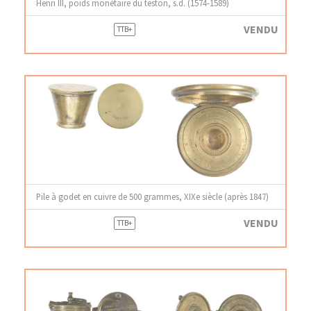
Henri III, poids monétaire du teston, s.d. (1574-1589)
VENDU
TTB+
Pile à godet en cuivre de 500 grammes, XIXe siècle (après 1847)
VENDU
TTB+