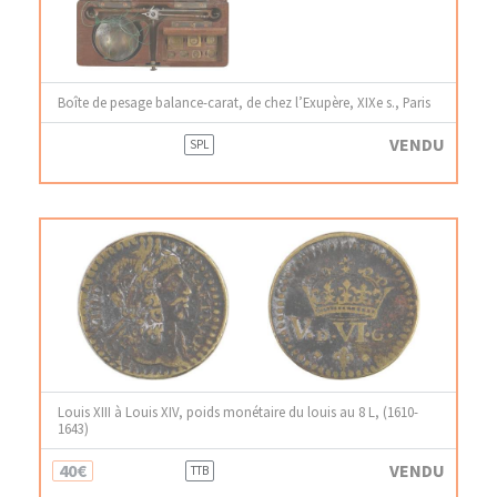
Boîte de pesage balance-carat, de chez l’Exupère, XIXe s., Paris
VENDU
SPL
Louis XIII à Louis XIV, poids monétaire du louis au 8 L, (1610-
1643)
40€
VENDU
TTB