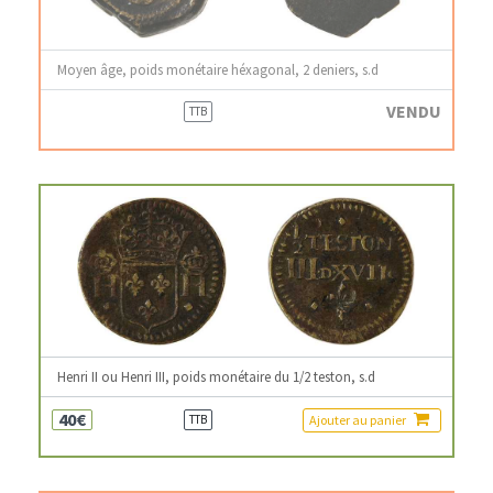
Moyen âge, poids monétaire héxagonal, 2 deniers, s.d
VENDU
TTB
Henri II ou Henri III, poids monétaire du 1/2 teston, s.d
40€
Ajouter au panier
TTB