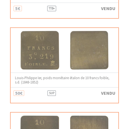
5€
VENDU
TTB+
Louis-Philippe Ier, poids monétaire étalon de 10 francs foible,
s.d. (1848-1852)
50€
VENDU
SUP