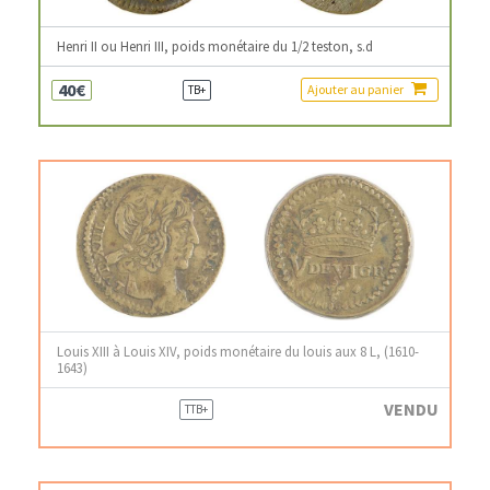
Henri II ou Henri III, poids monétaire du 1/2 teston, s.d
40€
Ajouter au panier
TB+
Louis XIII à Louis XIV, poids monétaire du louis aux 8 L, (1610-
1643)
VENDU
TTB+