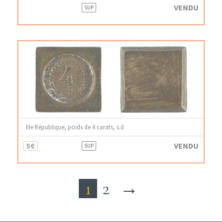
VENDU
SUP
IIIe République, poids de 4 carats, s.d
5€
VENDU
SUP
1
2
→