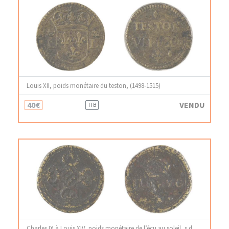
Louis XII, poids monétaire du teston, (1498-1515)
40€
VENDU
TTB
Charles IX à Louis XIV, poids monétaire de l’écu au soleil, s.d