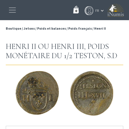
0
Boutique
/
Jetons
/
Poids et balances
/
Poids français
/
Henri II
HENRI II OU HENRI III, POIDS
MONÉTAIRE DU 1/2 TESTON, S.D