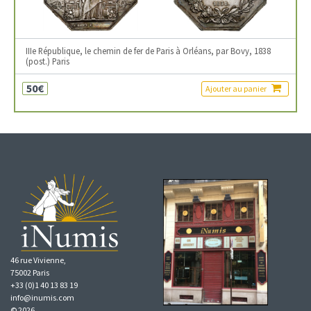
IIIe République, le chemin de fer de Paris à Orléans, par Bovy, 1838
(post.) Paris
50€
Ajouter au panier
46 rue Vivienne,
75002 Paris
+33 (0)1 40 13 83 19
info@inumis.com
© 2026