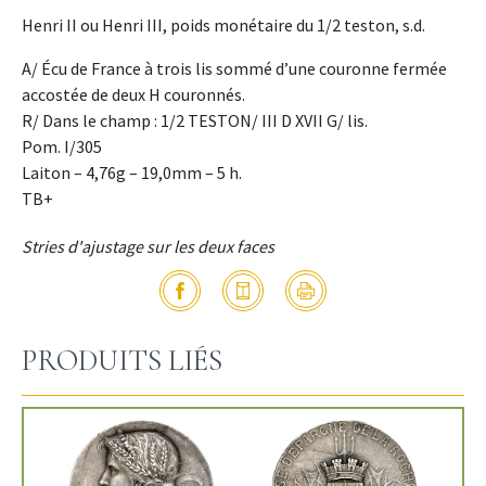
Henri II ou Henri III, poids monétaire du 1/2 teston, s.d.
A/ Écu de France à trois lis sommé d’une couronne fermée
accostée de deux H couronnés.
R/ Dans le champ : 1/2 TESTON/ III D XVII G/ lis.
Pom. I/305
Laiton – 4,76g – 19,0mm – 5 h.
TB+
Stries d'ajustage sur les deux faces
PRODUITS LIÉS