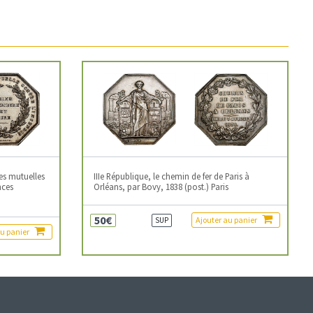
es mutuelles
IIIe République, le chemin de fer de Paris à
nces
Orléans, par Bovy, 1838 (post.) Paris
50€
Ajouter au panier
SUP
au panier