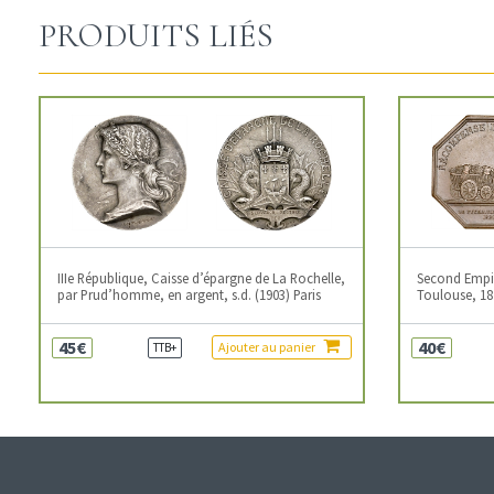
PRODUITS LIÉS
IIIe République, Caisse d’épargne de La Rochelle,
Second Empire
par Prud’homme, en argent, s.d. (1903) Paris
Toulouse, 18
45€
40€
Ajouter au panier
TTB+