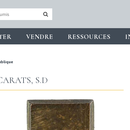
TER
VENDRE
RESSOURCES
I
ublique
 CARATS, S.D