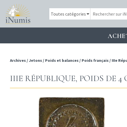
ACHE
Archives
/
Jetons
/
Poids et balances
/
Poids français
/
IIIe Rép
IIIE RÉPUBLIQUE, POIDS DE 4