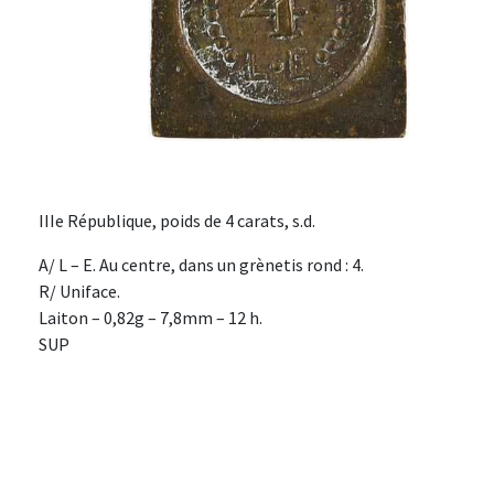
IIIe République, poids de 4 carats, s.d.
A/ L – E. Au centre, dans un grènetis rond : 4.
R/ Uniface.
Laiton – 0,82g – 7,8mm – 12 h.
SUP