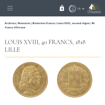
0
Archives
/
Monnaies
/
Modernes France
/
Louis XVIII, second règne
/
40
francs tête nue
LOUIS XVIII, 40 FRANCS, 1818
LILLE