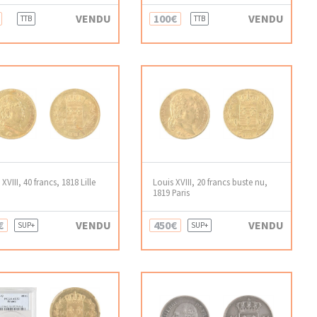
VENDU
100€
VENDU
TTB
TTB
XVIII, 40 francs, 1818 Lille
Louis XVIII, 20 francs buste nu,
1819 Paris
€
VENDU
450€
VENDU
SUP+
SUP+