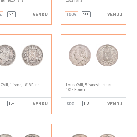
€
VENDU
190€
VENDU
SPL
SUP
 XVIII, 1 franc, 1818 Paris
Louis XVIII, 5 francs buste nu,
1818 Rouen
VENDU
80€
VENDU
TB+
TTB