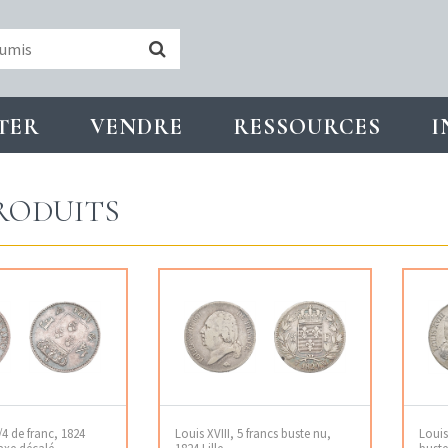
TER
VENDRE
RESSOURCES
I
RODUITS
/4 de franc, 1824
Louis XVIII, 5 francs buste nu,
Louis
 axe décalé
1824 Lille
buste