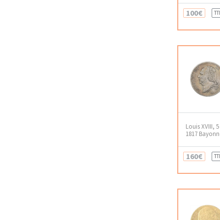
100€
TT
Louis XVIII, 
1817 Bayonn
160€
TT