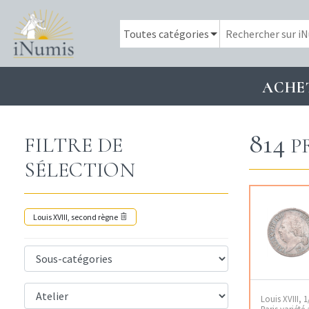
ACHE
814
FILTRE DE
P
SÉLECTION
Louis XVIII, second règne
Louis XVIII, 1
Paris variété