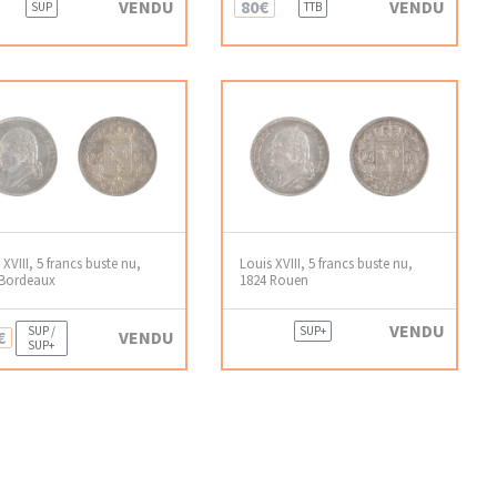
VENDU
80€
VENDU
SUP
TTB
 XVIII, 5 francs buste nu,
Louis XVIII, 5 francs buste nu,
 Bordeaux
1824 Rouen
VENDU
SUP /
SUP+
€
VENDU
SUP+