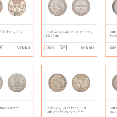
/4 de franc, 1817
Louis XVIII, essai de dix centimes,
Louis
1821 Paris
Roue
VENDU
150€
VENDU
80€
P
SUP
5 francs buste nu,
Louis XVIII, 1/4 de franc, 1821
Louis
Paris, variété coins tournés
1823