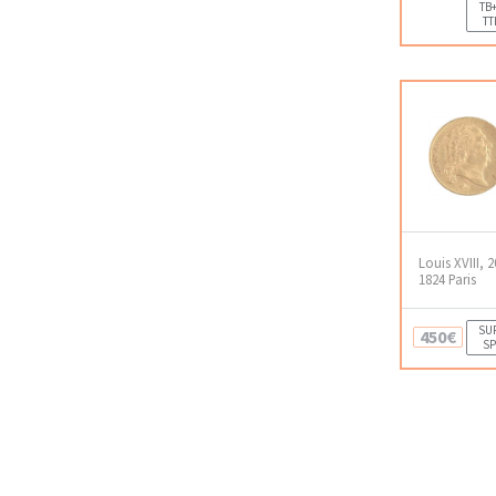
TB+
TT
Louis XVIII, 
1824 Paris
SUP
450€
SP