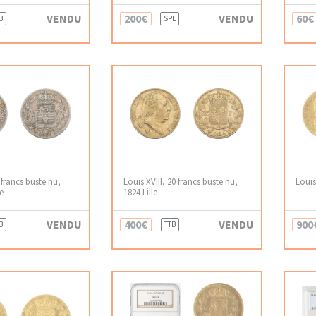
VENDU
200€
VENDU
60€
B
SPL
5 francs buste nu,
Louis XVIII, 20 francs buste nu,
Louis 
e
1824 Lille
VENDU
400€
VENDU
900
B
TTB