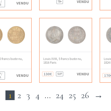
VENDU
 /
TB+
VENDU
B
20 francs buste nu,
Louis XVIII, 5 francs buste nu,
Louis
1816 Paris
1824
130€
VENDU
 /
SUP
VENDU
170
L
1
2
3
4
…
24
25
26
→