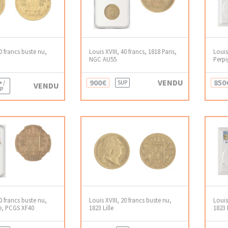
20 francs buste nu,
Louis XVIII, 40 francs, 1818 Paris,
Louis
NGC AU55
Perp
900€
VENDU
850
+ /
SUP
VENDU
P
20 francs buste nu,
Louis XVIII, 20 francs buste nu,
Louis
le, PCGS XF40
1823 Lille
1823 