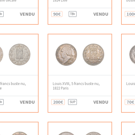
VENDU
90€
VENDU
100
B+
TB+
5 francs buste nu,
Louis XVIII, 5 francs buste nu,
Louis
e
1822 Paris
VENDU
200€
VENDU
70€
B+
SUP