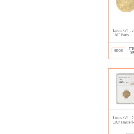
Louis XVIII, 
1818 Paris
TTB
400€
SU
Louis XVIII, 
1824 Marseil