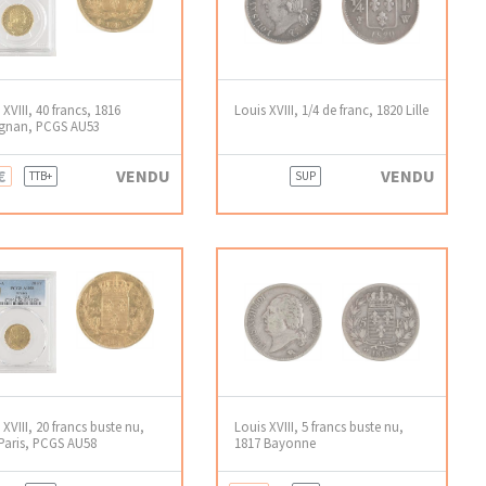
 XVIII, 40 francs, 1816
Louis XVIII, 1/4 de franc, 1820 Lille
ignan, PCGS AU53
€
VENDU
VENDU
TTB+
SUP
 XVIII, 20 francs buste nu,
Louis XVIII, 5 francs buste nu,
Paris, PCGS AU58
1817 Bayonne