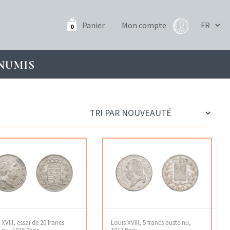
Panier
Mon compte
0
NUMIS
 XVIII, essai de 20 francs
Louis XVIII, 5 francs buste nu,
 nu, 1816 Paris
1817 Paris