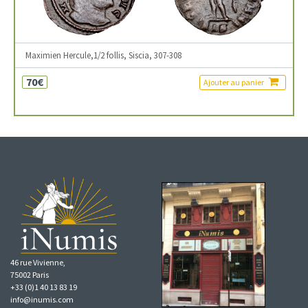
Maximien Hercule,1/2 follis, Siscia, 307-308
70€
Ajouter au panier
46 rue Vivienne,
75002 Paris
+33 (0)1 40 13 83 19
info@inumis.com