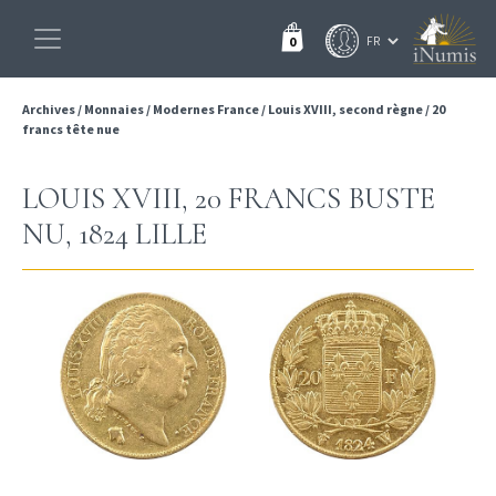
0
Archives
/
Monnaies
/
Modernes France
/
Louis XVIII, second règne
/
20
francs tête nue
LOUIS XVIII, 20 FRANCS BUSTE
NU, 1824 LILLE