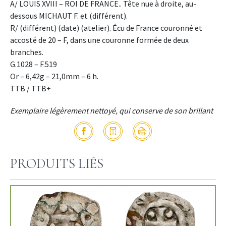
A/ LOUIS XVIII – ROI DE FRANCE.. Tête nue à droite, au-
dessous MICHAUT F. et (différent).
R/ (différent) (date) (atelier). Écu de France couronné et
accosté de 20 – F, dans une couronne formée de deux
branches.
G.1028 – F.519
Or – 6,42g – 21,0mm – 6 h.
TTB / TTB+
Exemplaire légèrement nettoyé, qui conserve de son brillant
PRODUITS LIÉS