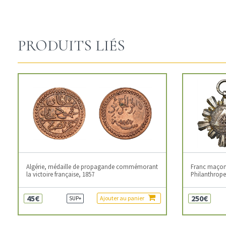
PRODUITS LIÉS
Algérie, médaille de propagande commémorant
Franc maçonn
la victoire française, 1857
Philanthropes
45€
250€
Ajouter au panier
SUP+