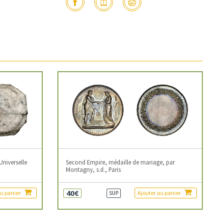
Universelle
Second Empire, médaille de mariage, par
Montagny, s.d., Paris
40€
au panier
Ajouter au panier
SUP