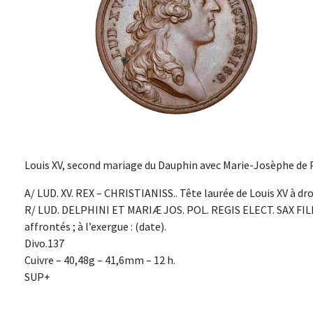
Louis XV, second mariage du Dauphin avec Marie-Josèphe de P
A/ LUD. XV. REX – CHRISTIANISS.. Tête laurée de Louis XV à droi
R/ LUD. DELPHINI ET MARIÆ JOS. POL. REGIS ELECT. SAX FI
affrontés ; à l’exergue : (date).
Divo.137
Cuivre – 40,48g – 41,6mm – 12 h.
SUP+