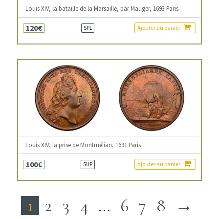
Louis XIV, la bataille de la Marsaille, par Mauger, 1693 Paris
120€
Ajouter au panier
SPL
Louis XIV, la prise de Montmélian, 1691 Paris
100€
Ajouter au panier
SUP
1
2
3
4
…
6
7
8
→