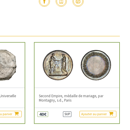
Universelle
Second Empire, médaille de mariage, par
Montagny, s.d., Paris
40€
au panier
Ajouter au panier
SUP