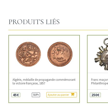
PRODUITS LIÉS
Algérie, médaille de propagande commémorant
Franc maçonn
la victoire française, 1857
Philanthropes
45€
250€
Ajouter au panier
SUP+