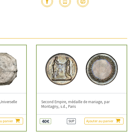
Universelle
Second Empire, médaille de mariage, par
Montagny, s.d., Paris
40€
au panier
Ajouter au panier
SUP