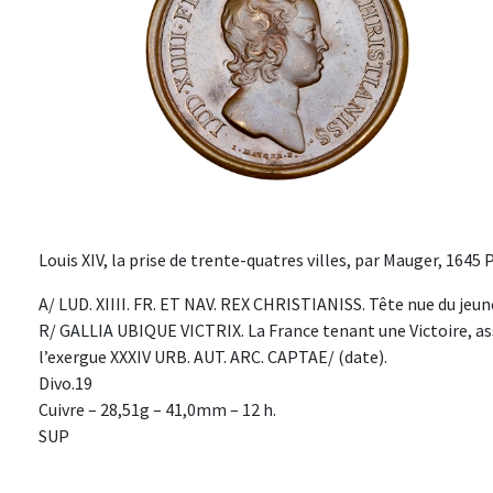
Louis XIV, la prise de trente-quatres villes, par Mauger, 1645 P
A/ LUD. XIIII. FR. ET NAV. REX CHRISTIANISS. Tête nue du jeune 
R/ GALLIA UBIQUE VICTRIX. La France tenant une Victoire, assi
l’exergue XXXIV URB. AUT. ARC. CAPTAE/ (date).
Divo.19
Cuivre – 28,51g – 41,0mm – 12 h.
SUP