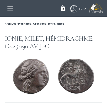
0
Archives
/
Monnaies
/
Grecques
/
Ionie
/
Milet
IONIE, MILET, HÉMIDRACHME,
C.225-190 AV. J.-C