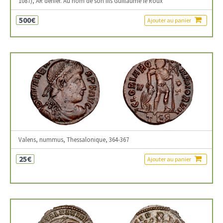
1087), AR denier. Au nom de son fils Guillaume le Roux
500€
Ajouter au panier
Valens, nummus, Thessalonique, 364-367
25€
Ajouter au panier