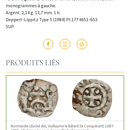
monogrammes à gauche.
Argent. 2,14 g. 13,7 mm. 1 h.
Deppert-Lippitz Type 5 (1984) Pl.177 #651-653.
SUP.
PRODUITS LIÉS
Normandie (duché de), Guillaume le Bâtard (le Conquérant) (1037-