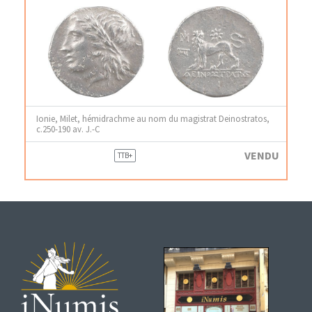
Ionie, Milet, hémidrachme au nom du magistrat Deinostratos,
c.250-190 av. J.-C
VENDU
TTB+