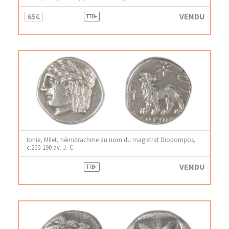
65€
VENDU
TTB+
Ionie, Milet, hémidrachme au nom du magistrat Diopompos,
c.250-190 av. J.-C
VENDU
TTB+