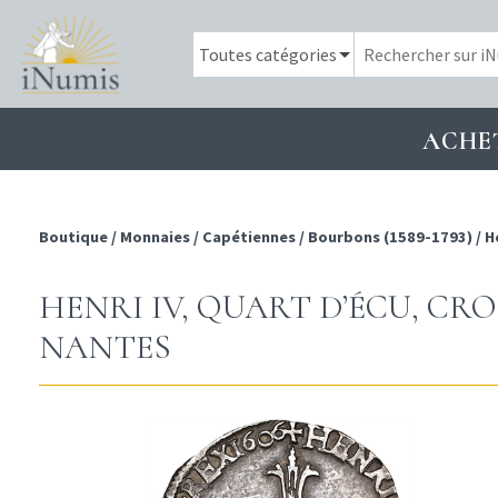
ACHE
Boutique
/
Monnaies
/
Capétiennes
/
Bourbons (1589-1793)
/
H
HENRI IV, QUART D’ÉCU, CROI
NANTES