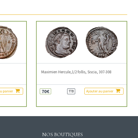
3
Maximien Hercule,1/2 follis, Siscia, 307-308
70€
au panier
Ajouter au panier
TTB
NOS BOUTIQUES