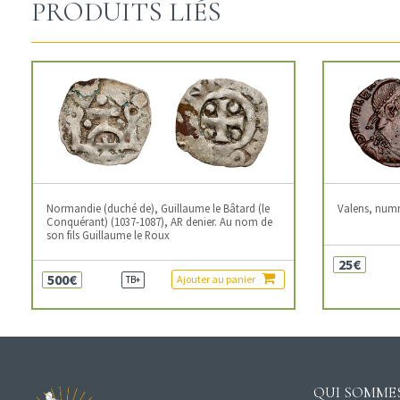
PRODUITS LIÉS
Normandie (duché de), Guillaume le Bâtard (le
Valens, num
Conquérant) (1037-1087), AR denier. Au nom de
son fils Guillaume le Roux
25€
500€
Ajouter au panier
TB+
QUI SOMMES