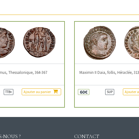
mus, Thessalonique, 364-367
Maximin II Daia, follis, Héraclée, 31
60€
Ajouter au panier
Ajouter 
TTB+
SUP
-NOUS ?
CONTACT