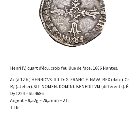
Henri IV, quart d’écu, croix feuillue de face, 1606 Nantes.
A/ (à 12 h.) HENRICVS. IIII. D: G. FRANC. E. NAVA. REX (date). 
R/ (atelier). SIT. NOMEN. DOMINI. BENEDITVM (différents). Écu
Dy.1224 – Sb.4686
Argent – 9,52g – 28,5mm – 2 h.
TTB