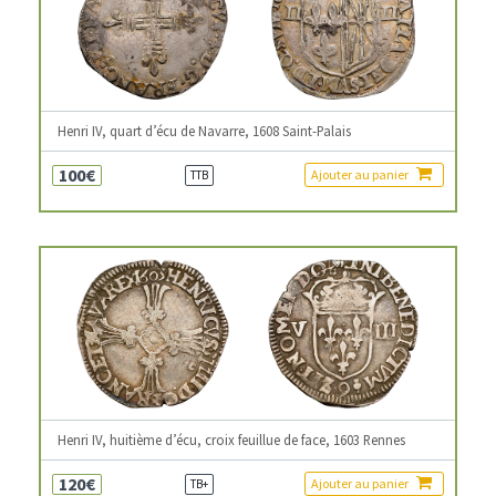
Henri IV, quart d’écu de Navarre, 1608 Saint-Palais
100€
Ajouter au panier
TTB
Henri IV, huitième d’écu, croix feuillue de face, 1603 Rennes
120€
Ajouter au panier
TB+