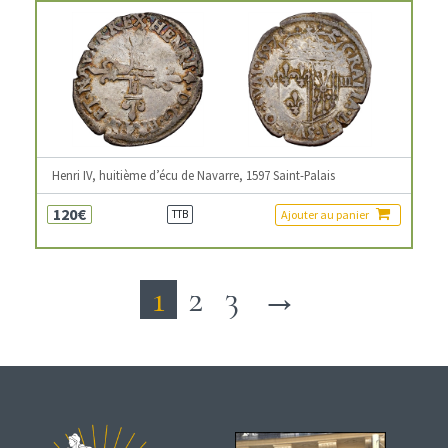
Henri IV, huitième d’écu de Navarre, 1597 Saint-Palais
120€
Ajouter au panier
TTB
1
2
3
→