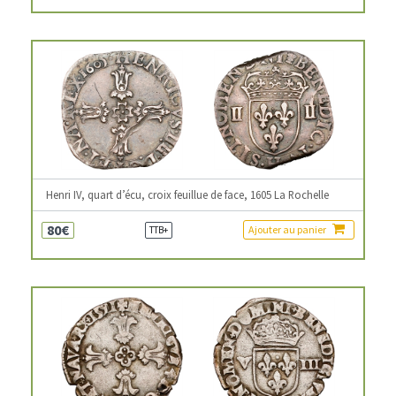
Henri IV, quart d’écu, croix feuillue de face, 1605 La Rochelle
80€
Ajouter au panier
TTB+