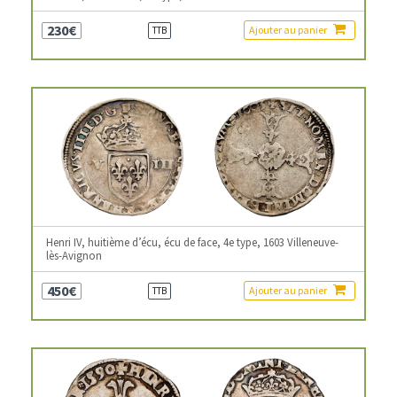
230€
Ajouter au panier
TTB
Henri IV, huitième d’écu, écu de face, 4e type, 1603 Villeneuve-
lès-Avignon
450€
Ajouter au panier
TTB