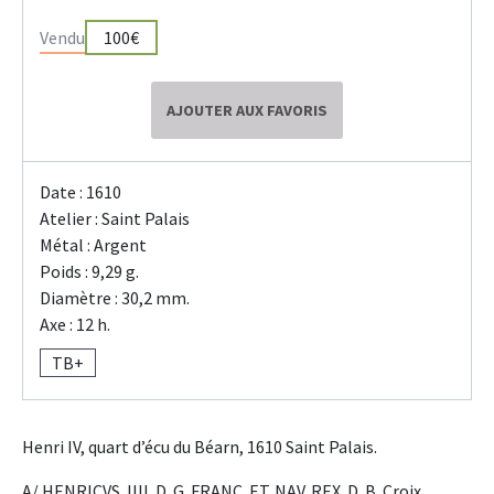
Vendu
100€
AJOUTER AUX FAVORIS
Date : 1610
Atelier : Saint Palais
Métal : Argent
Poids : 9,29 g.
Diamètre : 30,2 mm.
Axe : 12 h.
TB+
Henri IV, quart d’écu du Béarn, 1610 Saint Palais.
A/ HENRICVS. IIII. D. G. FRANC. ET. NAV. REX. D. B. Croix