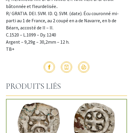
bâtonnée et fleurdelisée..
R/ GRATIA. DEI. SVM. ID. Q. SVM. (date). Écu couronné mi-
parti au 1 de France, au 2 coupé en a de Navarre, en b de
Béarn, accosté de II – II.
C.1520 – L.1099 – Dy. 1240
Argent – 9,29g – 30,2mm – 12 h.
TB+
PRODUITS LIÉS