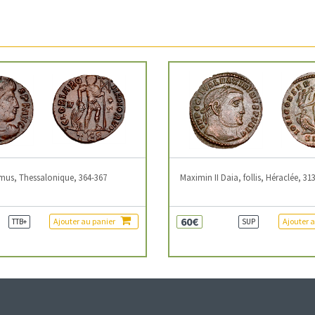
mus, Thessalonique, 364-367
Maximin II Daia, follis, Héraclée, 31
60€
Ajouter au panier
Ajouter 
TTB+
SUP