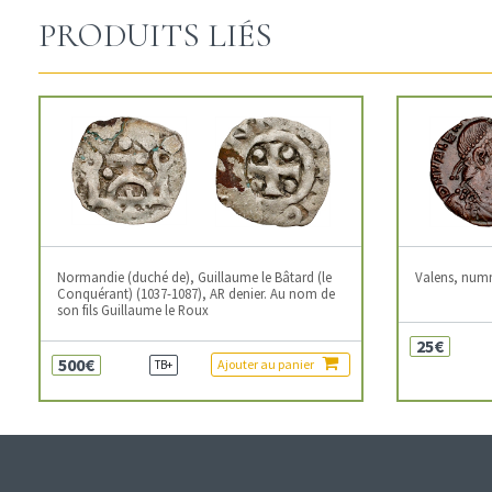
PRODUITS LIÉS
Normandie (duché de), Guillaume le Bâtard (le
Valens, num
Conquérant) (1037-1087), AR denier. Au nom de
son fils Guillaume le Roux
25€
500€
Ajouter au panier
TB+