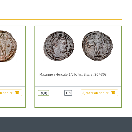
3
Maximien Hercule,1/2 follis, Siscia, 307-308
70€
au panier
Ajouter au panier
TTB