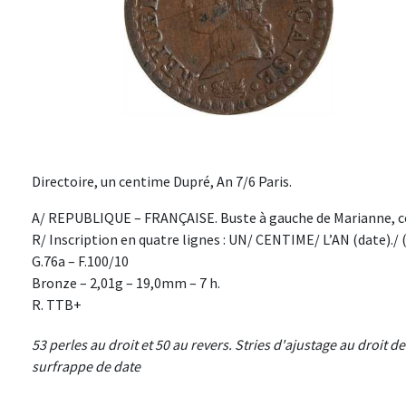
Directoire, un centime Dupré, An 7/6 Paris.
A/ REPUBLIQUE – FRANÇAISE. Buste à gauche de Marianne, co
R/ Inscription en quatre lignes : UN/ CENTIME/ L’AN (date)./ (d
G.76a – F.100/10
Bronze – 2,01g – 19,0mm – 7 h.
R. TTB+
53 perles au droit et 50 au revers. Stries d'ajustage au droit d
surfrappe de date