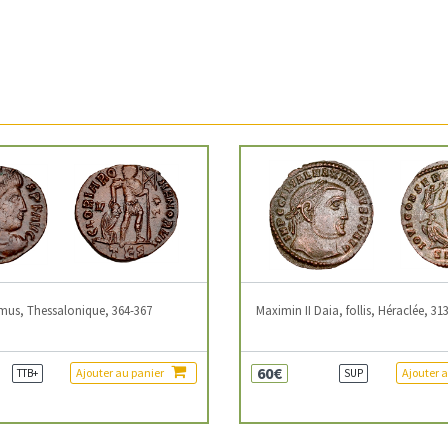
mus, Thessalonique, 364-367
Maximin II Daia, follis, Héraclée, 31
60€
Ajouter au panier
Ajouter 
TTB+
SUP