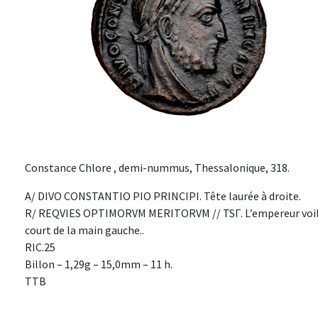
Constance Chlore , demi-nummus, Thessalonique, 318.
A/ DIVO CONSTANTIO PIO PRINCIPI. Tête laurée à droite.
R/ REQVIES OPTIMORVM MERITORVM // TSΓ. L’empereur voilé a
court de la main gauche..
RIC.25
Billon – 1,29g – 15,0mm – 11 h.
TTB