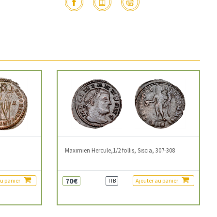
3
Maximien Hercule,1/2 follis, Siscia, 307-308
70€
au panier
Ajouter au panier
TTB