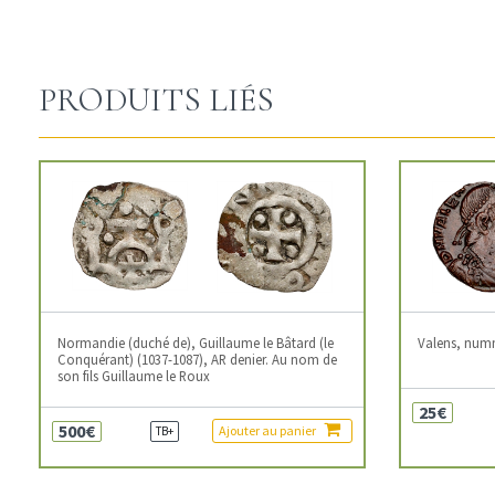
PRODUITS LIÉS
Normandie (duché de), Guillaume le Bâtard (le
Valens, num
Conquérant) (1037-1087), AR denier. Au nom de
son fils Guillaume le Roux
25€
500€
Ajouter au panier
TB+