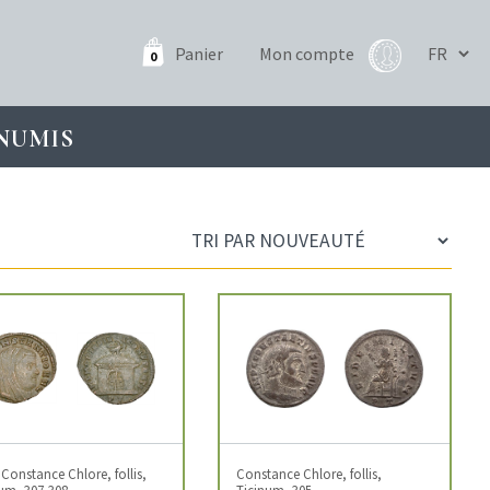
Panier
Mon compte
0
NUMIS
 Constance Chlore, follis,
Constance Chlore, follis,
um, 307-308
Ticinum, 305