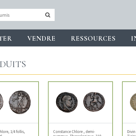
TER
VENDRE
RESSOURCES
I
DUITS
ore, 1/4 follis,
Constance Chlore , demi-
Divin
06
nummus, Thessalonique, 318
Ticin