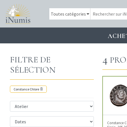
ACHE
4
FILTRE DE
PRO
SÉLECTION
Constance Chlore
Constance Chl
Siscia, 305-3