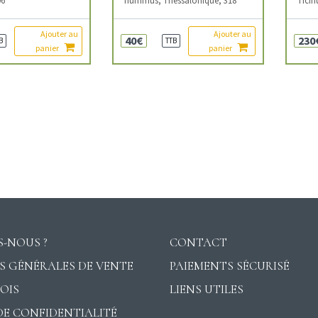
Ajouter au
Ajouter au
40€
230
B
TTB
panier
panier
-NOUS ?
CONTACT
S GÉNÉRALES DE VENTE
PAIEMENTS SÉCURISÉ
VOIS
LIENS UTILES
DE CONFIDENTIALITÉ