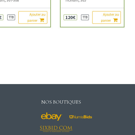
Ajouter au
Ajouter au
€
120€
TTB
TTB
panier
panier
NOS BOUTIQUES