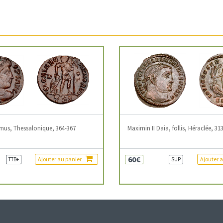
mus, Thessalonique, 364-367
Maximin II Daia, follis, Héraclée, 31
60€
Ajouter au panier
Ajouter 
TTB+
SUP