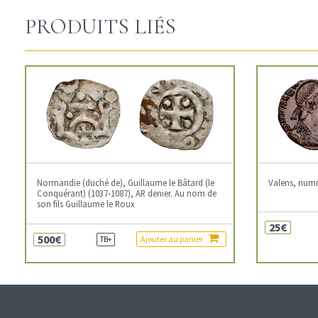
PRODUITS LIÉS
Normandie (duché de), Guillaume le Bâtard (le
Valens, num
Conquérant) (1037-1087), AR denier. Au nom de
son fils Guillaume le Roux
25€
500€
Ajouter au panier
TB+