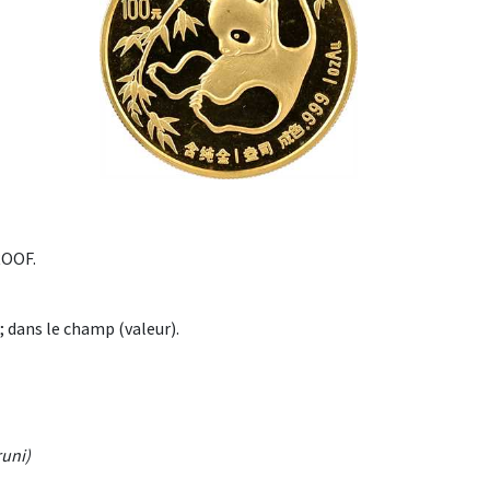
ROOF.
; dans le champ (valeur).
runi)