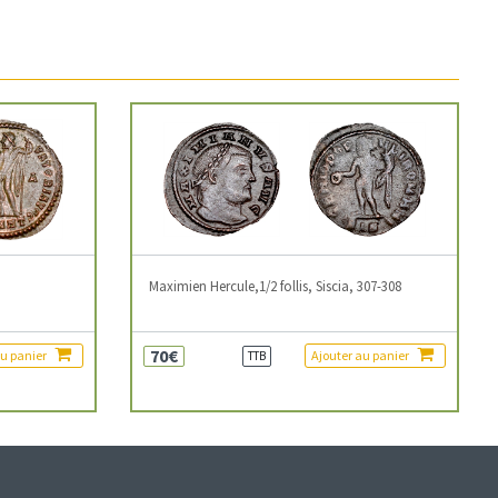
3
Maximien Hercule,1/2 follis, Siscia, 307-308
70€
au panier
Ajouter au panier
TTB