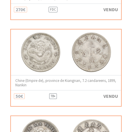
270€
VENDU
FDC
Chine (Empire de), province de Kiangnan, 7.2 candareens, 1899,
Nankin
50€
VENDU
TB+