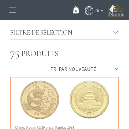
0
FILTRE DE SÉLECTION
75
PRODUITS
Chine, 5 yuan (1/20 once) Panda, 1994