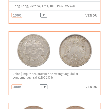
Hong-Kong, Victoria, 1 mil, 1863, PCGS MS64RD
150€
VENDU
SPL
Chine (Empire de), province de Kwangtung, dollar
contremarqué, s.d. (1890-1908)
300€
VENDU
TTB+