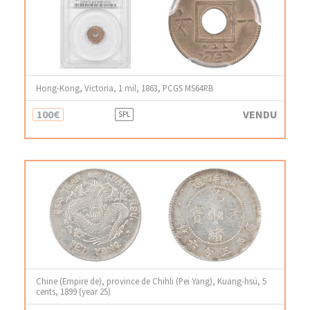
Hong-Kong, Victoria, 1 mil, 1863, PCGS MS64RB
100€
VENDU
SPL
Chine (Empire de), province de Chihli (Pei Yang), Kuang-hsü, 5
cents, 1899 (year 25)