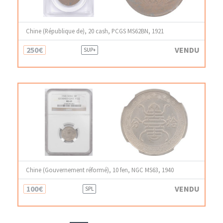
Chine (République de), 20 cash, PCGS MS62BN, 1921
250€
VENDU
SUP+
Chine (Gouvernement réformé), 10 fen, NGC MS63, 1940
100€
VENDU
SPL