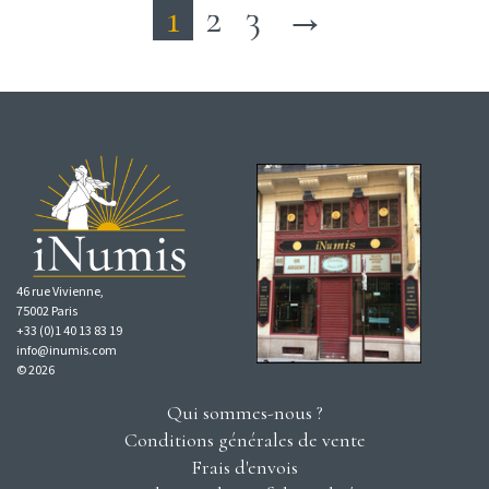
1
2
3
→
46 rue Vivienne,
75002 Paris
+33 (0)1 40 13 83 19
info@inumis.com
© 2026
Qui sommes-nous ?
Conditions générales de vente
Frais d'envois