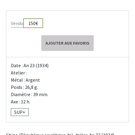
Vendu
150€
AJOUTER AUX FAVORIS
Date : An 23 (1934)
Atelier :
Métal : Argent
Poids : 26,8 g.
Diamètre : 39 mm.
Axe : 12 h.
SUP+
Chine (République soviétique de), dollar, An 23 (1934).