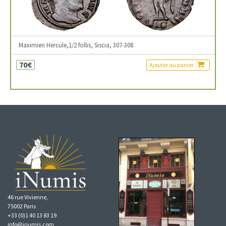
Maximien Hercule,1/2 follis, Siscia, 307-308
70€
Ajouter au panier
46 rue Vivienne,
75002 Paris
+33 (0)1 40 13 83 19
info@inumis.com