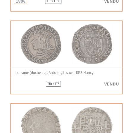
180€
VENDU
TTB / TTB+
Lorraine (duché de), Antoine, teston, 1533 Nancy
VENDU
TB+ / TTB