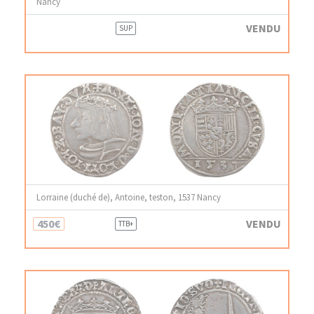
Nancy
VENDU
SUP
Lorraine (duché de), Antoine, teston, 1537 Nancy
450€
VENDU
TTB+