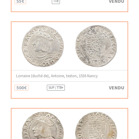
55€
VENDU
TTB
Lorraine (duché de), Antoine, teston, 1536 Nancy
500€
VENDU
SUP / TTB+