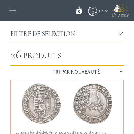
0
FILTRE DE SÉLECTION
26
PRODUITS
Lorraine (duché de), Antoine, gros d’un gros et demi, s.d.