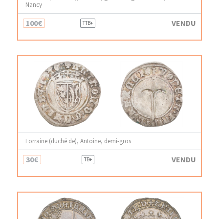
Nancy
100€
VENDU
TTB+
Lorraine (duché de), Antoine, demi-gros
30€
VENDU
TB+