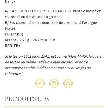
Nancy.
A/ + ANTHON+ LOTHOR+ ET+ BAR+ DVX. Buste cuirassé et
couronné du duc Antoine à gauche.
R/ Écu couronné entre deux croix de Lorraine, à l’exergue :
(date).
Fl.- (77 Bis)
Argent – 2,23 g – 24,2 mm – 9 h.
RRR. TB+
Si le teston 1542 (écrit 154Z) est connu (Flon 44-45), le quart
de teston au même millésime était inconnu et notre
exemplaire semble inédit et manque aux ouvrages de
référence !
PRODUITS LIÉS