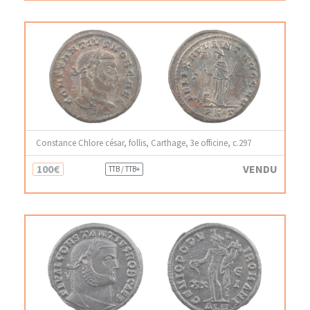
Constance Chlore césar, follis, Carthage, 3e officine, c.297
100€
VENDU
TTB / TTB+