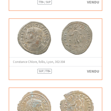
VENDU
TTB+ / SUP
Constance Chlore, follis, Lyon, 302-304
VENDU
SUP / TTB+