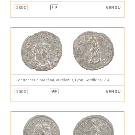
180€
VENDU
TTB
Constance Chlore césar, aurelianus, Lyon, 2e officine, 294
100€
VENDU
SUP