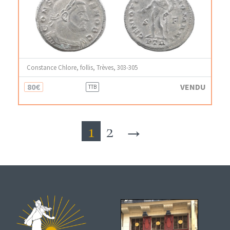
Constance Chlore, follis, Trèves, 303-305
80€
VENDU
TTB
1
2
→