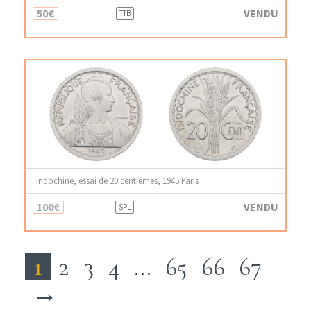
50€
VENDU
TTB
Indochine, essai de 20 centièmes, 1945 Paris
100€
VENDU
SPL
1
2
3
4
…
65
66
67
→