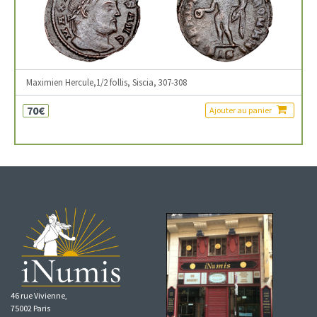
Maximien Hercule,1/2 follis, Siscia, 307-308
70€
Ajouter au panier
46 rue Vivienne,
75002 Paris